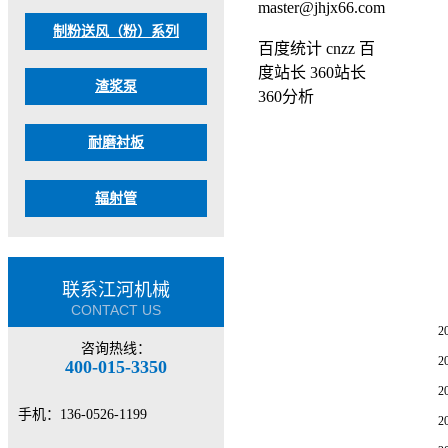
master@jhjx66.com
制粉送风（粉）系列
百度统计 cnzz 百
度站长 360站长
渣浆泵
360分析
耐磨衬板
辐射管
联系江河机械
CONTACT US
2
咨询热线：
2
400-015-3350
2
手机：136-0526-1199
2