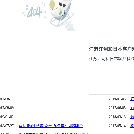
江苏江河和日本客户料仓衬板的签订
江苏江河和日本客户
江苏江河和日本客户料
017-08-11
2019-01-03
017-08-09
2017-06-05
019-01-02
2018-03-18
常见的耐磨陶瓷管道种类有哪些呢?
018-07-27
2017-05-14