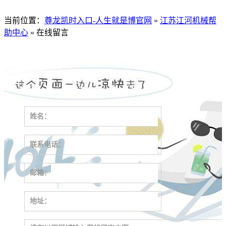
当前位置：
尊龙凯时入口-人生就是博官网
»
江苏江河机械帮
助中心
» 在线留言
姓名：
*
联系电话：
*
邮箱：
*
地址：
*