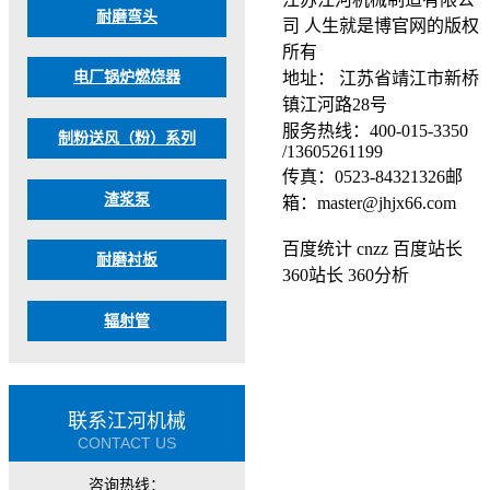
耐磨弯头
司 人生就是博官网的版权
所有
地址： 江苏省靖江市新桥
电厂锅炉燃烧器
镇江河路28号
服务热线：400-015-3350
制粉送风（粉）系列
/13605261199
传真：0523-84321326邮
渣浆泵
箱：
master@jhjx66.com
百度统计 cnzz 百度站长
耐磨衬板
360站长 360分析
辐射管
联系江河机械
CONTACT US
咨询热线：