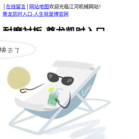
│
在线留言
│
网站地图
欢迎光临江河机械网站！
尊龙凯时入口-人生就是博官网
耐磨衬板-尊龙凯时入口