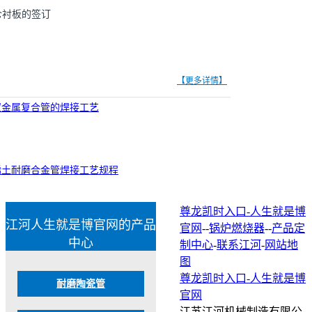
仓衬板的签订
【更多详情】
双金属复合管的焊接工艺
稀土耐磨合金管焊接工艺规程
尊龙凯时入口-人生就是博
江河人生就是博官网的产品
官网
--
锅炉燃烧器
--
产品定
中心
制中心
-
联系江河
-
网站地
PRODUCT CENTER
图
尊龙凯时入口-人生就是博
耐磨陶瓷管
官网
江苏江河机械制造有限公