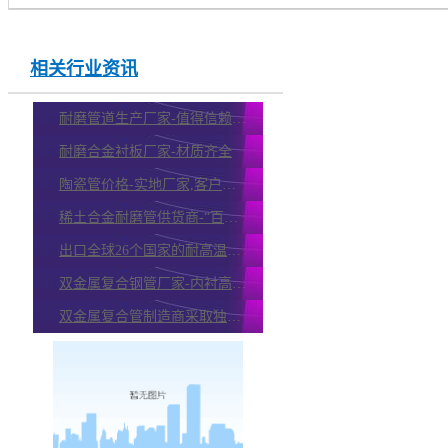
出口双金属复合管的供货流程 |江河机械
球磨机衬板七问七答
相关行业资讯
钢球磨煤机mg-350/600衬板简介
耐磨管道生产厂家-值得信赖的厂家[江河]
耐磨管道材质多元化
耐磨合金衬板厂家-材质齐全
陶瓷管价格-实地厂家,客户的理想价格[江河]
稀土合金耐磨管供货商-“百搭”管道验货无忧[江河]
出口全球26个国家的耐高温陶瓷管厂家
双金属复合钢管厂家-内衬高铬材质才耐磨
双金属复合管制造商采取独特的生产工艺[江河]