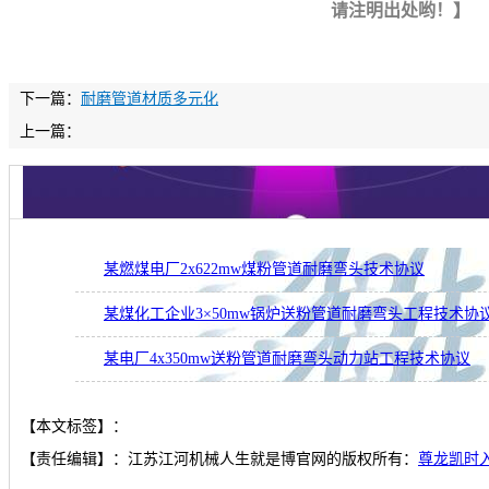
请注明出处哟！】
下一篇：
耐磨管道材质多元化
上一篇：
某燃煤电厂2x622mw煤粉管道耐磨弯头技术协议
某煤化工企业3×50mw锅炉送粉管道耐磨弯头工程技术协
某电厂4x350mw送粉管道耐磨弯头动力站工程技术协议
某电厂2×660mw送粉管道耐磨弯头工程技术协议
【本文标签】：
三产品旋流器选煤管线如何选用耐磨管道？
【责任编辑】：
江苏江河机械人生就是博官网的版权所有：
尊龙凯时