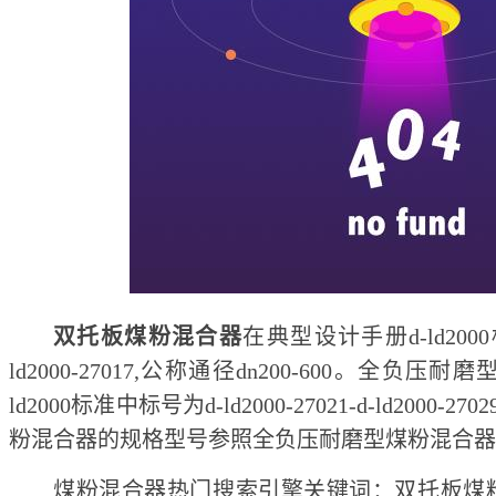
双托板煤粉混合器
在典型设计手册
d-ld20
ld2000-27017,公称通径dn200-600。全
ld2000标准中标号为d-ld2000-27021-d-ld2000-
粉混合器的规格型号参照全负压耐磨型煤粉混合器
煤粉混合器热门搜索引擎关键词：双托板煤