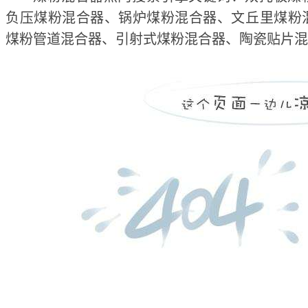
负压煤粉混合器、锅炉煤粉混合器、文丘里煤粉
煤粉管道混合器、引射式煤粉混合器、陶瓷贴片混