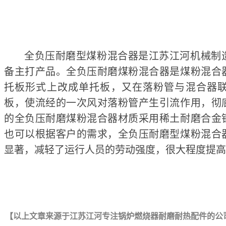
全负压耐磨型煤粉混合器是江苏江河机械制
备主打产品。
全负压耐磨煤粉混合器是煤粉混合
托板形式上改成单托板，又在落粉管与混合器
板
，使流经的一次风对落粉管产生引流作用，彻
的
全负压耐磨煤粉混合器
材质采用稀土耐磨合金
也可以根据客户的需求，
全负压耐磨型煤粉混合
显著，减轻了运行人员的劳动强度，很大程度提高
【以上文章来源于
江苏江河
专注
锅炉燃烧器耐磨耐热配件
的公