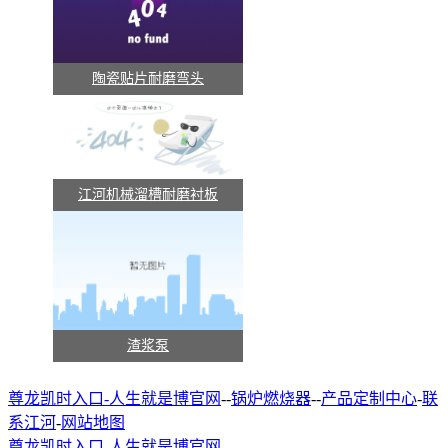
陶瓷贴片耐磨弯头
江河机械溜槽耐磨衬板
渣浆泵
尊龙凯时入口-人生就是博官网
--
锅炉燃烧器
--
产品定制中心
-
联
系江河
-
网站地图
尊龙凯时入口-人生就是博官网