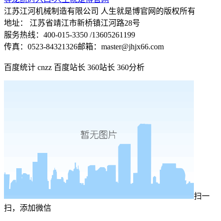
江苏江河机械制造有限公司 人生就是博官网的版权所有
地址： 江苏省靖江市新桥镇江河路28号
服务热线：400-015-3350 /13605261199
传真：0523-84321326邮箱：
master@jhjx66.com
百度统计 cnzz 百度站长 360站长 360分析
扫一
扫，添加微信