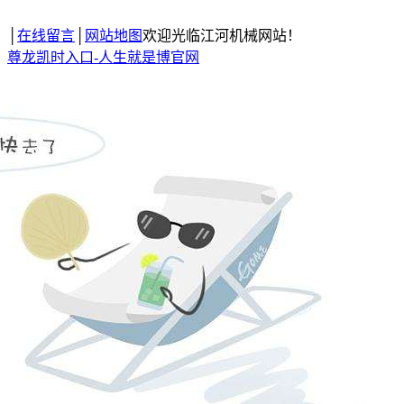
│
在线留言
│
网站地图
欢迎光临江河机械网站！
尊龙凯时入口-人生就是博官网
煤粉混合器简述|江河机械-尊