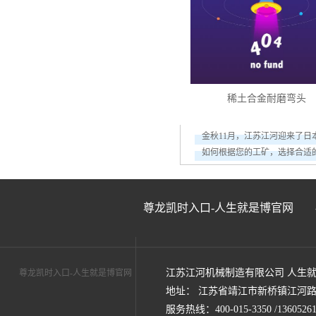
稀土合金耐磨弯头
金秋11月，江苏江河迎来了日
如何根据您的工矿，选择合适
尊龙凯时入口-人生就是博官网
江苏江河机械制造有限公司 人生
尊龙凯时入口-人生就是博官网
地址： 江苏省靖江市新桥镇江河路
服务热线：400-015-3350 /13605261