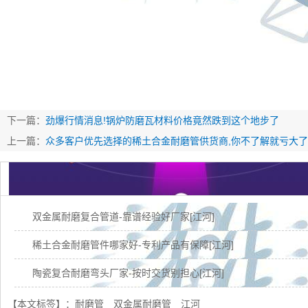
下一篇：
劲爆行情消息!锅炉防磨瓦材料价格竟然跌到这个地步了
上一篇：
众多客户优先选择的稀土合金耐磨管供货商,你不了解就亏大了!
双金属耐磨复合管道-靠谱经验好厂家[江河]
稀土合金耐磨管件哪家好-专利产品有保障[江河]
陶瓷复合耐磨弯头厂家-按时交货别担心[江河]
稀土合金耐磨管找哪家-自产自销更实惠[江河]
【本文标签】：
耐磨管
双金属耐磨管
江河