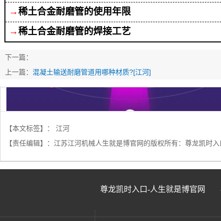
→
稀土合金耐磨管的使用年限
→
稀土合金耐磨管的焊接工艺
下一篇：
上一篇：
混凝土输送耐磨管道用哪种材质?[江河]
【本文标签】：
江河
【责任编辑】：
江苏江河机械人生就是博官网的版权所有：
尊龙凯时入
尊龙凯时入口-人生就是博官网