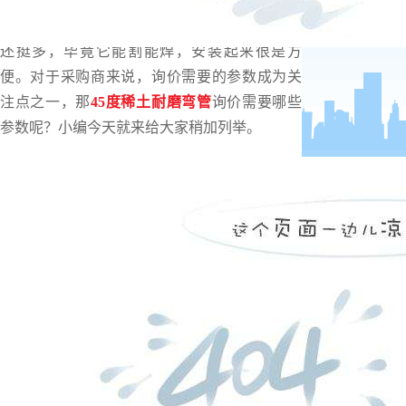
稀土合金耐磨弯管目前在市面上采购频率
还挺多，毕竟它能割能焊，安装起来很是方
便。对于采购商来说，询价需要的参数成为关
注点之一，那
45度稀土耐磨弯管
询价需要哪些
参数呢？小编今天就来给大家稍加列举。