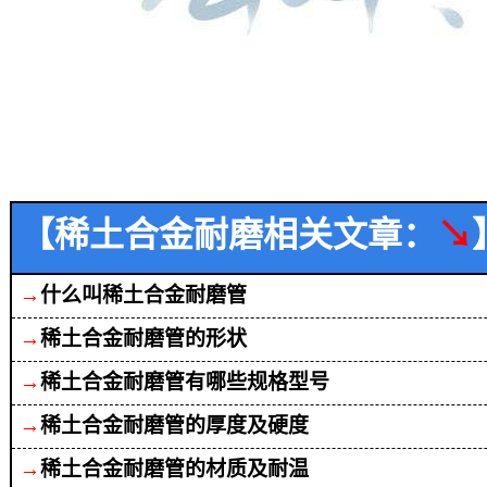
【稀土合金耐磨相关文章：
↘
→
什么叫稀土合金耐磨管
→
稀土合金耐磨管的形状
→
稀土合金耐磨管有哪些规格型号
→
稀土合金耐磨管的厚度及硬度
→
稀土合金耐磨管的材质及耐温