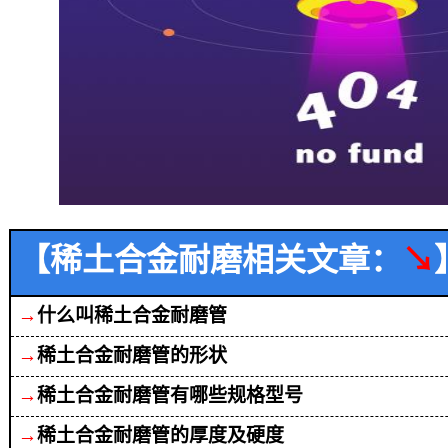
【稀土合金耐磨相关文章：
↘
→
什么叫稀土合金耐磨管
→
稀土合金耐磨管的形状
→
稀土合金耐磨管有哪些规格型号
→
稀土合金耐磨管的厚度及硬度