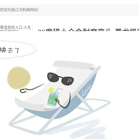
欢迎光临江河机械网站！
尊龙凯时入口-人生
90度稀土合金耐磨弯头-尊龙凯
就是博官网
入口
尊龙凯时入口-人生就是博官网
耐磨陶瓷管
双金属复合
新闻中心
关于江河
联系江河
热门搜索关键词：
锅炉燃烧器
锅炉衬板采购
锅炉风帽
当前位置
：
尊龙凯时入口-人生就是博官网
»
新闻中心
»
行业资讯
»
9
来源：江苏江河机械
浏览：
-
发布日期：
2023-06-15 10:00:00【 】