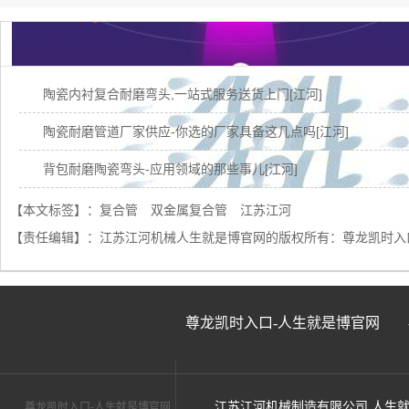
陶瓷内衬复合耐磨弯头,一站式服务送货上门[江河]
陶瓷耐磨管道厂家供应-你选的厂家具备这几点吗[江河]
背包耐磨陶瓷弯头-应用领域的那些事儿[江河]
双金属复合耐磨管道-迟不容缓合作于[江河]
【本文标签】：
复合管
双金属复合管
江苏江河
【责任编辑】：
江苏江河机械人生就是博官网的版权所有：
尊龙凯时入
耐磨板生产厂家-好厂家赞叹不已[江河]
高铬耐磨双金属耐磨管道-兄弟给的[江河]
耐磨陶瓷弯头三通-官方材质解析[江河]
尊龙凯时入口-人生就是博官网
耐磨双金属复合管件-免费提供现场1对1技术指导与操作服务[江河
双金属复合耐磨管件-不要掉以轻心联系[江河]
江苏江河机械制造有限公司 人生
尊龙凯时入口-人生就是博官网