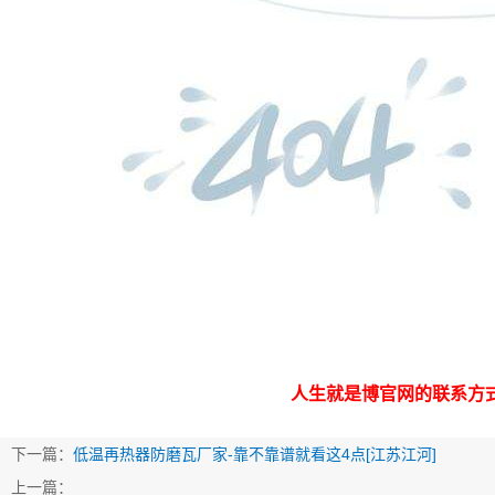
人生就是博官网的联系方
下一篇：
低温再热器防磨瓦厂家-靠不靠谱就看这4点[江苏江河]
上一篇：