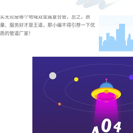
这不总有客户问到
保定双金属复合管
，其
实无论是哪个地域双金属复合管，总之，质
量、服务好才是王道，那小编不得引荐一下优
质的管道厂家！