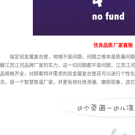
优良品质
厂家直销
保定双金属复合管，地域不是问题，问题之根本是质量问题
解江苏江河品牌厂家的实力，这一切问题都不是问题，江苏江河
品规格齐全，对顾客特许需求的双金属复合管还可以进行个性化
念，是一个智慧管道厂家，并更有效杜绝泄漏、磨损现象，选它