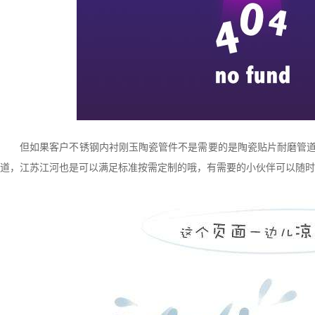
但如果客户不锈钢内衬刚玉陶瓷管件不是需要的是陶瓷贴片耐磨管
道，江苏江河也是可以满足标准按需定制的哦，有需要的小伙伴可以随时