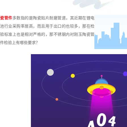
在陶瓷管的三种生产工艺中，
不锈钢内衬刚玉陶
瓷管件
多数指的是陶瓷贴片耐磨管道，其近期在锂电
池行业采购率居高，而且用于出口的也较多，那在检
验标准上也是相对严格的，那
不锈钢内衬刚玉陶瓷管
件
检验上有哪些要求？