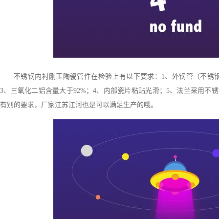
不锈钢内衬刚玉陶瓷管件在检验上有以下要求：
1、外钢管（不锈
3、三氧化二铝含量大于92%；4、内部瓷片粘贴光滑；5、法兰采用不
有别的要求，厂家江苏江河也是可以满足生产的哦。