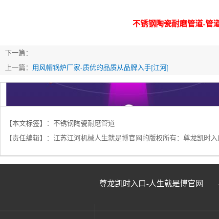
不锈钢陶瓷耐磨管道
-管
下一篇：
上一篇：
用风帽锅炉厂家-质优的品质从品牌入手[江河]
【本文标签】：
不锈钢陶瓷耐磨管道
【责任编辑】：
江苏江河机械人生就是博官网的版权所有：
尊龙凯时入
尊龙凯时入口-人生就是博官网