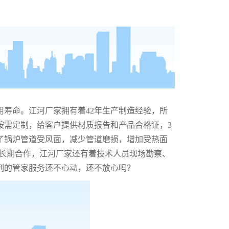
用寿命。江河厂家拥有着
42年生产制造经验，所
按需定制，给客户提供材质报告和产品合格证，3
了锅炉管道受风面，减少管道磨损，增加受热面
着长期合作，江河厂家还有着技术人员现场勘察、
列的管家服务还不心动，还不放心吗？