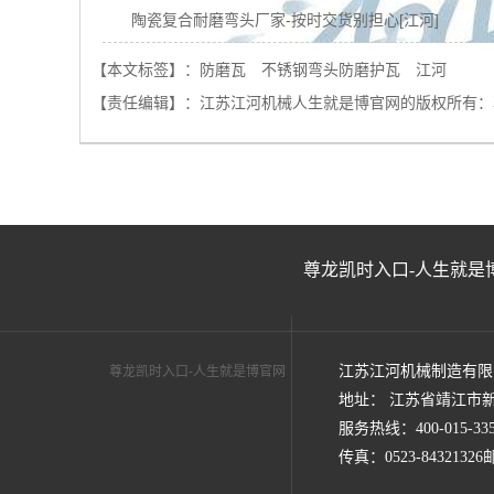
陶瓷复合耐磨弯头厂家-按时交货别担心[江河]
稀土合金耐磨管找哪家-自产自销更实惠[江河]
【本文标签】：
防磨瓦
不锈钢弯头防磨护瓦
江河
【责任编辑】：
江苏江河机械人生就是博官网的版权所有：
陶瓷耐磨管一米多少钱厂家给出的是这个价[江河]
蒙皮非金属补偿器价格-免费咨询购买更放心[江河]
陶瓷复合耐磨管厂家-4条生产线交货速度就是快[江河]
陶瓷耐磨管生产厂家之正确选择-江河
尊龙凯时入口-人生就是
锅炉防磨瓦规格-生产安装0误差[江河]
非金属膨胀节高温蒙皮-大品牌厂家让客户更省心[江河
江苏江河机械制造有限
尊龙凯时入口-人生就是博官网
地址： 江苏省靖江市新
服务热线：400-015-3350 
传真：0523-8432132