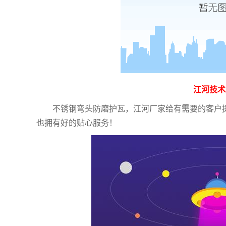
江河技术
不锈钢弯头防磨护瓦，江河厂家给有需要的客户
也拥有好的贴心服务！