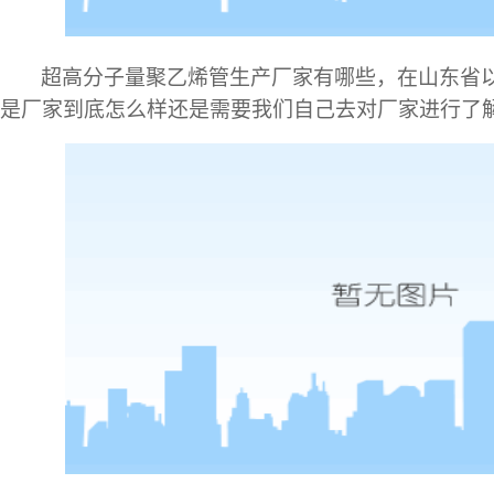
超高分子量聚乙烯管生产厂家有哪些，在山东省
是厂家到底怎么样还是需要我们自己去对厂家进行了