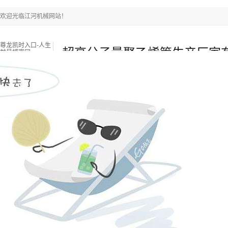
欢迎光临江河机械网站！
尊龙凯时入口-人生
超高分子量聚乙烯管生产厂家
就是博官网
哪些-尊龙凯时入口
尊龙凯时入口-人生就是博官网
耐磨陶瓷管
双金属复合
新闻中心
关于江河
联系江河
热门搜索关键词：
锅炉燃烧器
锅炉衬板采购
锅炉风帽
当前位置
：
尊龙凯时入口-人生就是博官网
»
新闻中心
»
行业资讯
»
超
来源：江苏江河机械
浏览：
-
发布日期：
2022-10-31 10:00:00【 】