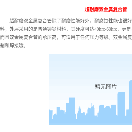
超耐磨
双金属复合管
超耐磨双金属复合管除了耐磨性能好外，耐腐蚀性能也很好
料，外层采用的是普通铸钢材料，其硬度可达
40hrc-60h
而且双金属复合管的承压高，可适用于任何压力等级。双金属复
割和焊接哦。