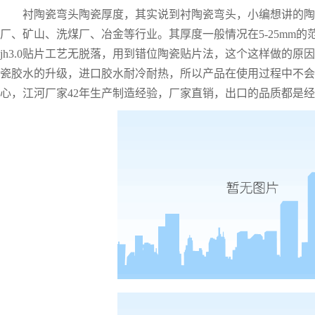
衬陶瓷弯头陶瓷厚度
，
其实说到衬陶瓷弯头，小编想讲的陶
厂、矿山、洗煤厂、冶金等行业。其厚度一般情况在
5-25mm
jh3.0贴片工艺无脱落，用到错位陶瓷贴片法，这个这样做的
瓷胶水的升级，进口胶水耐冷耐热，所以产品在使用过程中不会
心，江河厂家42年生产制造经验，厂家直销，出口的品质都是