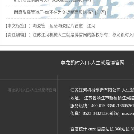
好的陶瓷耐磨弯头厂家从哪些方面体现呢?
耐磨陶瓷管道厂-你还在为交货期而烦恼吗？[江河]
耐磨陶瓷内衬弯头厂家-实地厂家质保无忧[江河]
【本文标签】：
陶瓷管
耐磨陶瓷贴片管道
江河
【责任编辑】：
江苏江河机械人生就是博官网的版权所有：
尊龙凯时入
复合陶瓷耐磨弯头-节约维修成本30%[江河]
耐磨陶瓷管钢管-源头厂家品质卓越[江河]
内衬陶瓷耐磨弯头厂家质保期是多久呢？
尊龙凯时入口-人生就是博官网
氧化铝耐磨陶瓷管内部瓷片为什么易脱落?
耐磨陶瓷弯管卓越的品质让洗煤厂多次选购[江河]
江苏江河机械制造有限公司 人生
尊龙凯时入口-人生就是博官网
找正规陶瓷管生产厂家需具备以下几点[江河]
地址： 江苏省靖江市新桥镇江河路
服务热线：400-015-3350 /13605261
传真：0523-84321326邮箱：
maste
百度统计 cnzz 百度站长 360站长 3