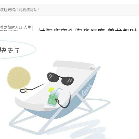
欢迎光临江河机械网站！
尊龙凯时入口-人生
衬陶瓷弯头陶瓷厚度-尊龙凯时
就是博官网
口
尊龙凯时入口-人生就是博官网
耐磨陶瓷管
双金属复合
新闻中心
关于江河
联系江河
热门搜索关键词：
锅炉燃烧器
锅炉衬板采购
锅炉风帽
当前位置
：
尊龙凯时入口-人生就是博官网
»
新闻中心
»
行业资讯
»
衬
来源：江苏江河机械
浏览：
-
发布日期：
2020-12-19 09:30:57【 】