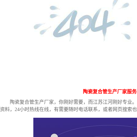
陶瓷复合管生产厂家服务
陶瓷复合管生产厂家
，你刚好需要，而江苏江河刚好专业。
资料，
24小时热线在线，有需要随时电话联系，或者网页搜索