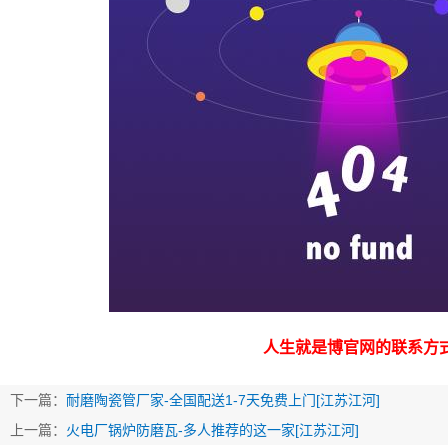
人生就是博官网的联系方
下一篇：
耐磨陶瓷管厂家-全国配送1-7天免费上门[江苏江河]
上一篇：
火电厂锅炉防磨瓦-多人推荐的这一家[江苏江河]