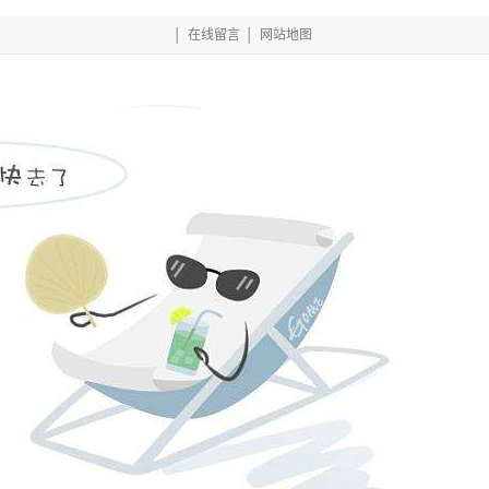
│
在线留言
│
网站地图
网的产品中心
项目案例
相关行业资讯