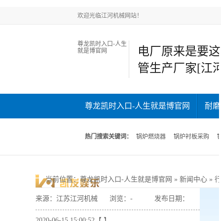
欢迎光临江河机械网站！
尊龙凯时入口-人生
电厂原来是要这
就是博官网
管生产厂家[江河
尊龙凯时入口-人生就是博官网
耐磨
新闻中心
关于江河
联系江河
热门搜索关键词：
锅炉燃烧器
锅炉衬板采购
当前位置
：
尊龙凯时入口-人生就是博官网
»
新闻中心
»
来源：江苏江河机械
浏览：
-
发布日期：
2020-06-15 15:00:52【 】