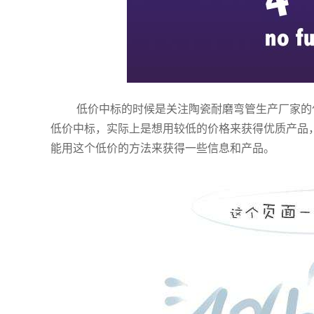
低价中标的时候是关注陶瓷耐磨弯管生产厂家的
低价中标，实际上是想用较低的价格来获得优质产品
能用这个低价的方法来获得一些信息和产品。