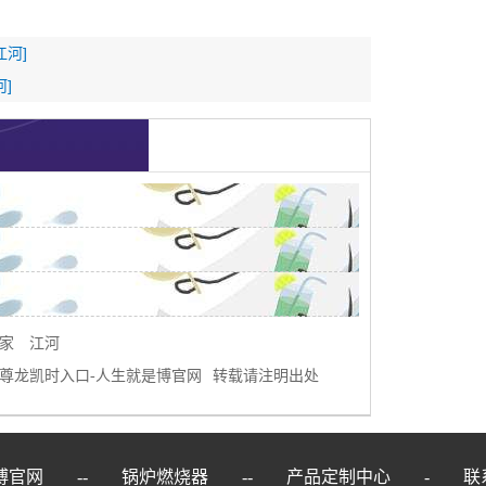
河]
]
家
江河
尊龙凯时入口-人生就是博官网
转载请注明出处
博官网
--
锅炉燃烧器
--
产品定制中心
-
联