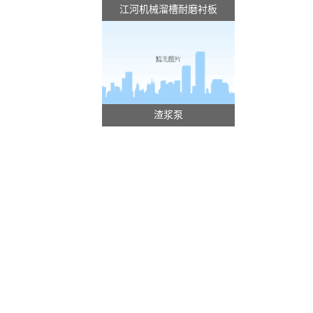
江河机械溜槽耐磨衬板
渣浆泵