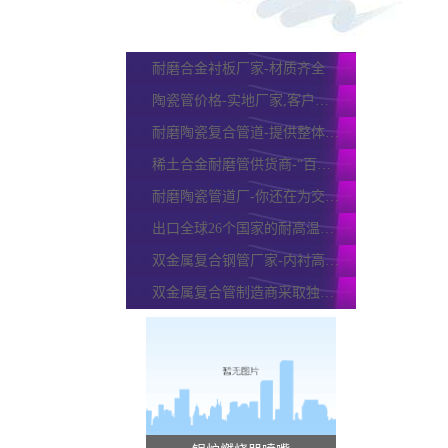
耐磨管道生产厂家-值得信赖的厂家[江河]
超低氮锅炉燃烧器厂家你找对了吗?
耐磨合金衬板厂家-材质齐全
陶瓷管价格-实地厂家,客户的理想价格[江河]
耐磨陶瓷复合管道-提供整体耐磨方案[江河]
稀土合金耐磨管供货商-“百搭”管道验货无忧[江河]
耐磨陶瓷管道厂-你还在为交货期而烦恼吗？[江河]
出口全球26个国家的耐高温陶瓷管厂家
双金属复合钢管厂家-内衬高铬材质才耐磨
双金属复合管制造商采取独特的生产工艺[江河]