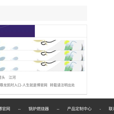
弯头
江河
尊龙凯时入口-人生就是博官网
转载请注明出处
博官网
--
锅炉燃烧器
--
产品定制中心
-
联