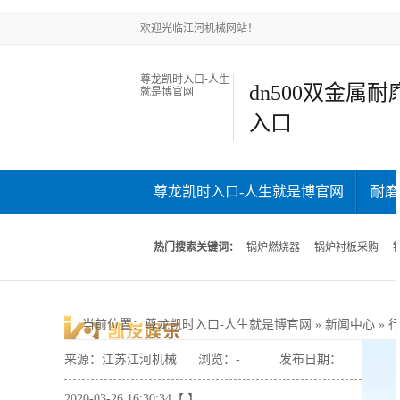
欢迎光临江河机械网站！
尊龙凯时入口-人生
dn500双金属
就是博官网
入口
尊龙凯时入口-人生就是博官网
耐磨
新闻中心
关于江河
联系江河
热门搜索关键词：
锅炉燃烧器
锅炉衬板采购
当前位置
：
尊龙凯时入口-人生就是博官网
»
新闻中心
»
来源：江苏江河机械
浏览：
-
发布日期：
2020-03-26 16:30:34【 】