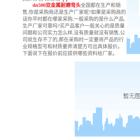
dn500双金属耐磨弯头
全国都在生产和销
售,你是采购商还是生产厂家呢?如果是
采购商的
话
你
平时都在哪家采购
,一般采购的是什么产品,
生产厂家可靠吗?买产品客户一般关心的是质量
问题和公司实力怎么样,没有质量就没有销售,公
司就生存不了的,那在采购时一定要将产品的行
业规格型号和材质要弄清楚方可出具体报价
。
下面说下在报价前应提供哪些资料给厂家
。