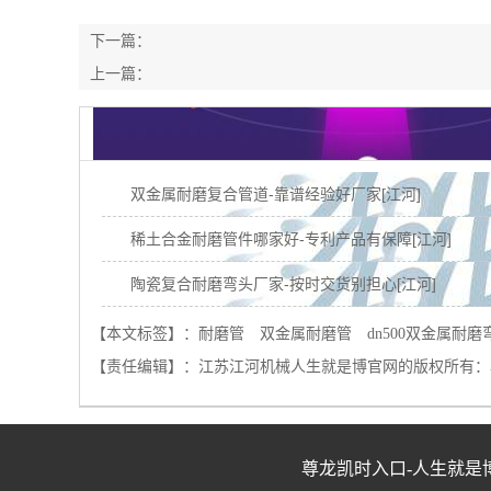
下一篇：
上一篇：
双金属耐磨复合管道-靠谱经验好厂家[江河]
稀土合金耐磨管件哪家好-专利产品有保障[江河]
陶瓷复合耐磨弯头厂家-按时交货别担心[江河]
稀土合金耐磨管找哪家-自产自销更实惠[江河]
【本文标签】：
耐磨管
双金属耐磨管
dn500双金属耐磨
【责任编辑】：
江苏江河机械人生就是博官网的版权所有：
陶瓷耐磨管一米多少钱厂家给出的是这个价[江河]
蒙皮非金属补偿器价格-免费咨询购买更放心[江河]
陶瓷复合耐磨管厂家-4条生产线交货速度就是快[江河]
尊龙凯时入口-人生就是