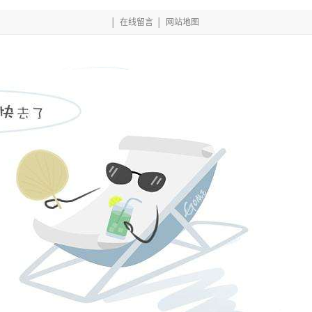
│
在线留言
│
网站地图
网的产品中心
项目案例
相关行业资讯