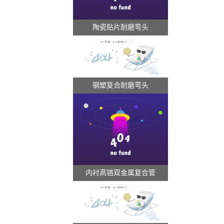
陶瓷贴片耐磨弯头
钢塑复合耐磨弯头
内衬高铬双金属复合管