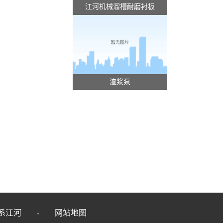
江河机械溜槽耐磨衬板
渣浆泵
系江河
-
网站地图