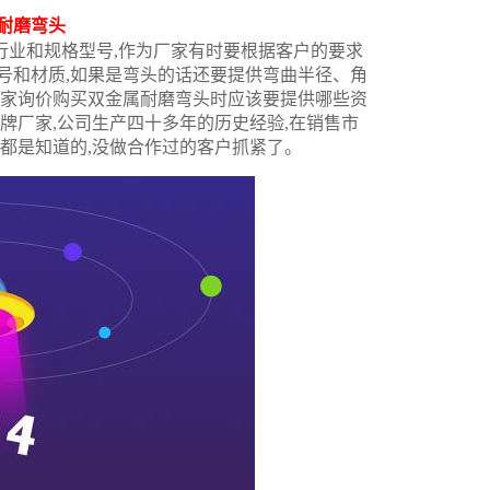
属耐磨弯头
行业和规格型号
,作为厂家有时要根据客户的要求
号和材质,如果是弯头的话还要提供弯曲半径
、角
家询价购买双金属耐磨弯头时应该要提供哪些资
牌厂家
,公司生产四十多年的历史经验,在销售市
户都是知道的,没做合作过的客户抓紧了
。