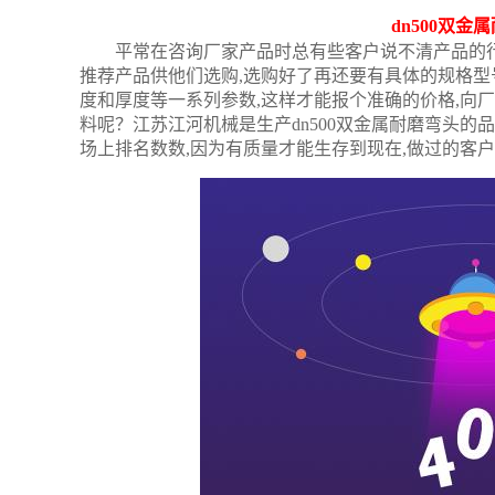
dn500双金
平常在
咨询厂家产品时总有些客户说不清产品的
推荐产品供他们选购,选购好了再还要有具体的规格型
度
和厚度等一系列参数
,这样才能报个准确的价格,
向厂
料呢？
江苏江河机械
是生产
dn500双金属耐磨弯头
的
品
场上排名数数,因为有质量才能生存到现在,做过的客