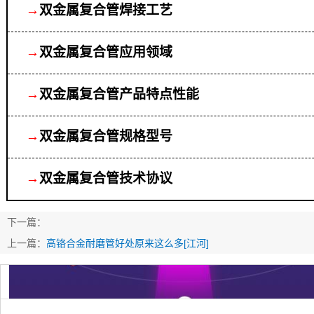
→
双金属复合管
焊接工艺
→
双金属复合管应用领域
→
双金属复合管产品特点性能
→
双金属复合管规格型号
→
双金属复合管技术协议
下一篇：
上一篇：
高铬合金耐磨管好处原来这么多[江河]