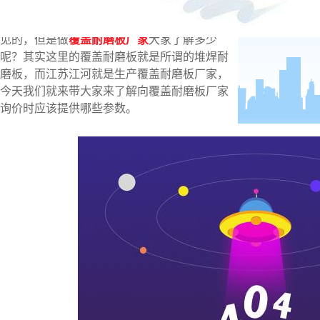
大家对于做耐磨板厂家也许还是很熟悉常
见的，但是做
覆盖耐磨板厂家
大家了解多少
呢？其实这里的覆盖耐磨板就是所谓的堆焊耐
磨板，而江苏江河就是生产覆盖耐磨板厂家，
今天我们就来带大家来了解向覆盖耐磨板厂家
询价时应该提供哪些参数。