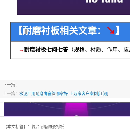
【耐磨衬板相关文章：
↘
】
→
耐磨衬板七问七答
（规格、材质、作用、应
下一篇：
上一篇：
水泥厂用耐磨陶瓷管哪家好-上万家客户案例[江河]
【本文标签】：
复合耐磨陶瓷衬板