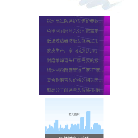
磨煤机衬板生产厂家-厂家直接销售[江河]
循环流化床锅炉风帽厂家-按需定制不是问题[江河]
锅炉高过防磨护瓦询价参数要求[江河]
龟甲网耐磨弯头公司按需定制生产[江河]
低温过热器防磨瓦能满足用户要求吗?[江河]
蒙皮生产厂家-可定制几层[江河]
耐磨堆焊弯头厂家需要的报价参数
锅炉制粉耐磨管道厂家-厂家直接销售[江河]
复合耐磨弯头价格的相关因素[江河]
超高分子耐磨弯头价格-耐磨又实用[江河]