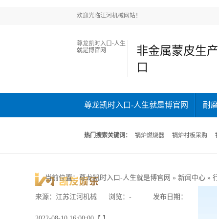
欢迎光临江河机械网站！
尊龙凯时入口-人生
非金属蒙皮生产
就是博官网
口
尊龙凯时入口-人生就是博官网
耐磨
新闻中心
关于江河
联系江河
热门搜索关键词：
锅炉燃烧器
锅炉衬板采购
当前位置
：
尊龙凯时入口-人生就是博官网
»
新闻中心
»
来源：江苏江河机械
浏览：
-
发布日期：
2022-08-10 16:00:00【 】