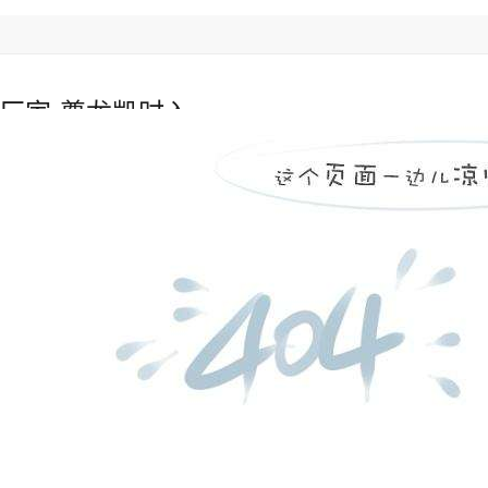
厂家-尊龙凯时入
陶瓷管
双金属复合管
电厂锅炉燃烧器
人生就是博官
锅炉风帽
行业资讯
»
非金属蒙皮生产厂家-厂家直接销售[江河]