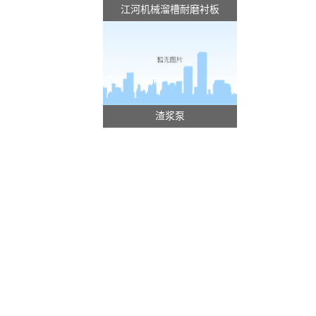
江河机械溜槽耐磨衬板
渣浆泵