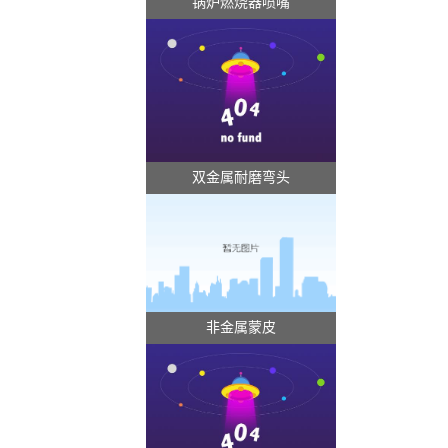
锅炉燃烧器喷嘴
双金属耐磨弯头
非金属蒙皮