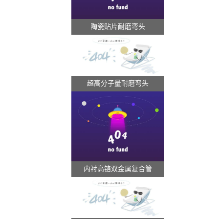
陶瓷贴片耐磨弯头
超高分子量耐磨弯头
内衬高铬双金属复合管