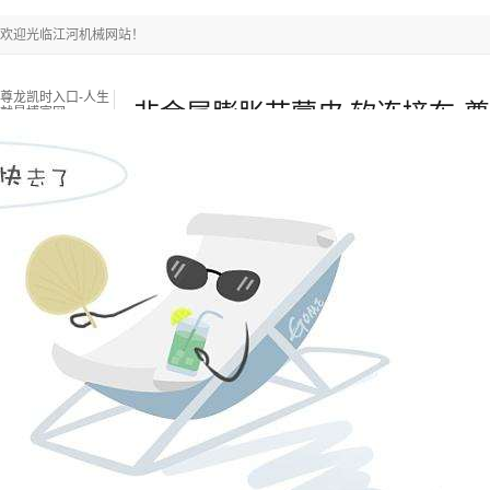
欢迎光临江河机械网站！
尊龙凯时入口-人生
非金属膨胀节蒙皮,软连接布-
就是博官网
凯时入口
尊龙凯时入口-人生就是博官网
耐磨陶瓷管
双金属复合
新闻中心
关于江河
联系江河
热门搜索关键词：
锅炉燃烧器
锅炉衬板采购
锅炉风帽
当前位置
：
尊龙凯时入口-人生就是博官网
»
新闻中心
»
行业资讯
»
非
来源：江苏江河机械
浏览：
-
发布日期：
2020-11-10 17:00:28【 】