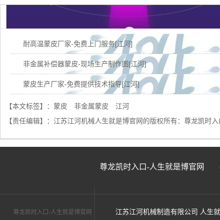
耐高温蒙皮厂家-免费上门服务[江河]
非金属补偿器蒙皮-现场生产制作图[江河]
蒙皮生产厂家-免费提供技术指导[江河]
江苏蒙皮哪家好-用过的客户都推荐[江苏江河]
【本文标签】：
蒙皮
非金属蒙皮
江河
【责任编辑】：
江苏江河机械人生就是博官网的版权所有：
尊龙凯时入
防火防紫外线蒙皮-可1天快速出货[江河]
锅炉非金属膨胀节蒙皮-免费提供技术指导与服务[江河]
锅炉非金属膨胀节蒙皮-实力厂家品质有保障[江河]
尊龙凯时入口-人生就是博官网
非金属膨胀节蒙皮规格-按需生产、按层加工
非金属蒙皮厂家供应-当天发货[江河]
江苏江河机械制造有限公司 人生
尊龙凯时入口-人生就是博官网