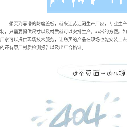
想买到靠谱的防磨盖板，就来江苏江河生产厂家，专业生产
制，只需要提供尺寸以及材质就可以安排生产，非常的方便。如
厂家可以提供现场技术服务，让您买的产品在现场也能安装上去
的还有原厂材质检测报告以及出厂合格证。