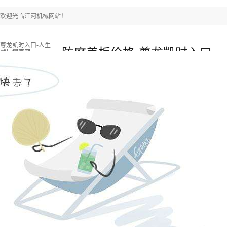
欢迎光临江河机械网站！
尊龙凯时入口-人生
防磨盖板价格-尊龙凯时入口
就是博官网
尊龙凯时入口-人生就是博官网
耐磨陶瓷管
双金属复合
新闻中心
关于江河
联系江河
热门搜索关键词：
锅炉燃烧器
锅炉衬板采购
锅炉风帽
当前位置
：
尊龙凯时入口-人生就是博官网
»
新闻中心
»
行业资讯
»
防
来源：江苏江河机械
浏览：
-
发布日期：
2023-07-31 14:00:00【 】