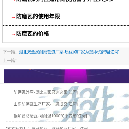
→
防磨瓦的使用年限
→
防磨瓦的价格
下一篇：
湖北双金属耐磨管道厂家-质优的厂家为您排忧解难[江河]
上一篇：
防磨瓦外弯-货比三家只选这家[江河]
山东防磨瓦生产厂家-一周成交[江河]
锅炉管防磨瓦-可耐温1000℃不变形[江河]
不锈钢防磨瓦-材质多样寿命长达5年[江河]
【本文标签】：
防磨护瓦
防磨护瓦厂家
江河