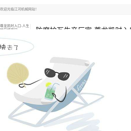
欢迎光临江河机械网站！
尊龙凯时入口-人生
防磨护瓦生产厂家-尊龙凯时入
就是博官网
尊龙凯时入口-人生就是博官网
耐磨陶瓷管
电厂锅炉燃
热门搜索关键词：
锅炉燃烧器
锅炉衬板采购
当前位置
：
尊龙凯时入口-人生就是博官网
» » »
来源：江苏江河机械
浏览：
-
发布日期：2021-07-23 16:00:00【