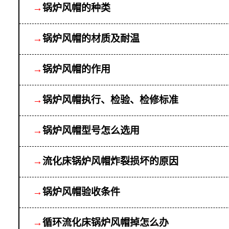
→
锅炉风帽的种类
→
锅炉风帽的材质及耐温
→
锅炉风帽的作用
→
锅炉风帽执行、检验、检修标准
→
锅炉风帽型号怎么选用
→
流化床锅炉风帽炸裂损坏的原因
→
锅炉风帽验收条件
→
循环流化床锅炉风帽掉怎么办