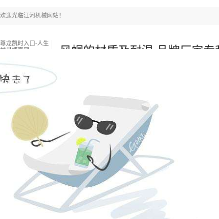
欢迎光临江河机械网站！
尊龙凯时入口-人生
风帽的材质及耐温,品牌厂家专
就是博官网
产品[江河]-尊龙凯时入口
尊龙凯时入口-人生就是博官网
耐磨陶瓷管
双金属复合
新闻中心
关于江河
联系江河
热门搜索关键词：
锅炉燃烧器
锅炉衬板采购
锅炉风帽
当前位置
：
尊龙凯时入口-人生就是博官网
»
新闻中心
»
行业资讯
»
风
来源：江苏江河机械
浏览：
-
发布日期：
2020-08-27 10:00:49【 】