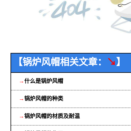
【锅炉风帽相关文章：
↘
】
→
什么是锅炉风帽
→
锅炉风帽的种类
→
锅炉风帽的材质及耐温