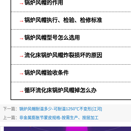
→
锅炉风帽的作用
→
锅炉风帽执行、检验、检修标准
→
锅炉风帽型号怎么选用
→
流化床锅炉风帽炸裂损坏的原因
→
锅炉风帽验收条件
→
循环流化床锅炉风帽掉怎么办
下一篇：
锅炉风帽耐温多少-可耐温1250℃不变形[江河]
上一篇：
非金属膨胀节蒙皮规格-按需生产、按层加工