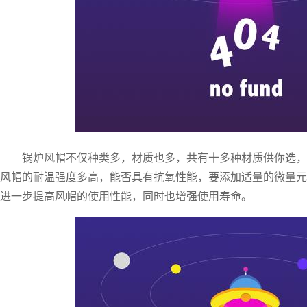
锅炉风帽不仅种类多，材质也多，共有十多种材质供你选，
风帽的耐温强度多高，能否具有抗氧性能，要添加适量的微量元
进一步提高风帽的使用性能，同时也增强使用寿命。