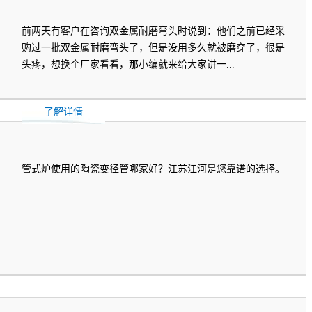
前两天有客户在咨询双金属耐磨弯头时说到：他们之前已经采
购过一批双金属耐磨弯头了，但是没用多久就被磨穿了，很是
头疼，想换个厂家看看，那小编就来给大家讲一...
了解详情
管式炉使用的陶瓷变径管哪家好？江苏江河是您靠谱的选择。