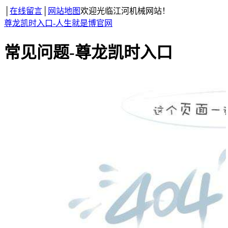
│
在线留言
│
网站地图
欢迎光临江河机械网站！
尊龙凯时入口-人生就是博官网
常见问题-尊龙凯时入口