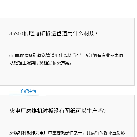
dn300耐磨尾矿输送管道用什么材质?
dn300耐磨尾矿输送管道用什么材质？江苏江河有专业技术团
队根据工况帮助您确定耐磨方案。
了解详情
火电厂磨煤机衬板没有图纸可以生产吗?
磨煤机衬板作为电厂中重要的部件之一，其运行的好坏直接影