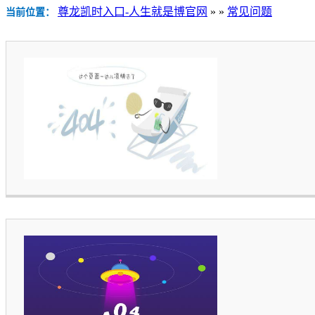
尊龙凯时入口-人生就是博官网
» »
常见问题
当前位置：