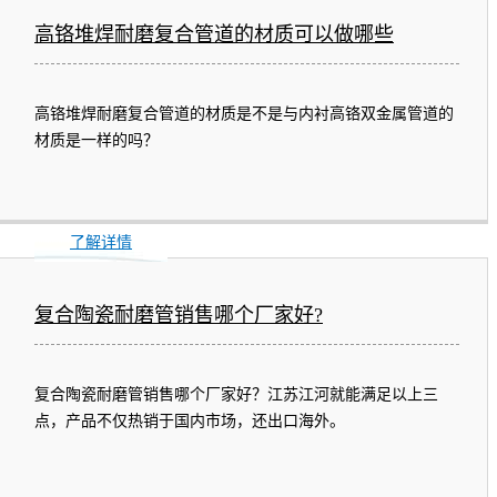
高铬堆焊耐磨复合管道的材质可以做哪些
高铬堆焊耐磨复合管道的材质是不是与内衬高铬双金属管道的
材质是一样的吗？
了解详情
复合陶瓷耐磨管销售哪个厂家好?
复合陶瓷耐磨管销售哪个厂家好？江苏江河就能满足以上三
点，产品不仅热销于国内市场，还出口海外。