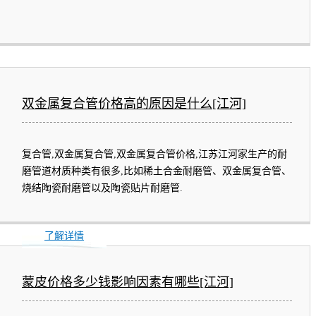
双金属复合管价格高的原因是什么[江河]
复合管,双金属复合管,双金属复合管价格,江苏江河家生产的耐
磨管道材质种类有很多,比如稀土合金耐磨管、双金属复合管、
烧结陶瓷耐磨管以及陶瓷贴片耐磨管.
了解详情
蒙皮价格多少钱影响因素有哪些[江河]