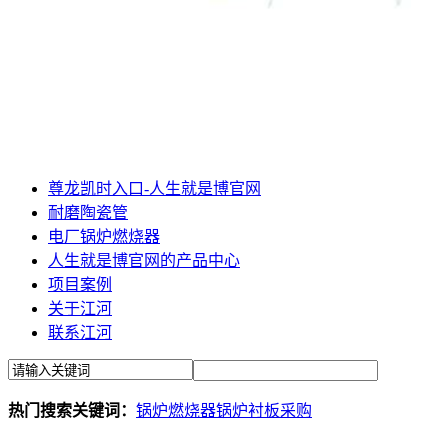
尊龙凯时入口-人生就是博官网
耐磨陶瓷管
电厂锅炉燃烧器
人生就是博官网的产品中心
项目案例
关于江河
联系江河
热门搜索关键词：
锅炉燃烧器
锅炉衬板采购