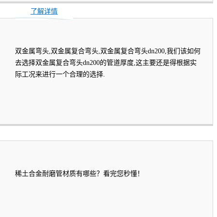
了解详情
双金属弯头,双金属复合弯头,双金属复合弯头dn200,我们该如何
去选择双金属复合弯头dn200的管道厚度,这主要还是得根据实
际工况来进行一个合理的选择.
稀土合金耐磨管材质有哪些？看完您秒懂！