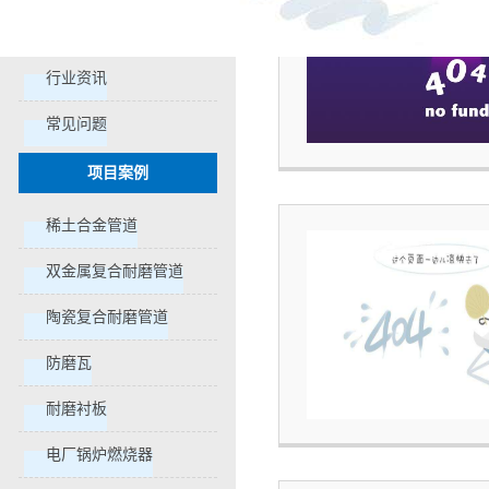
江河新闻
行业资讯
常见问题
项目案例
稀土合金管道
双金属复合耐磨管道
陶瓷复合耐磨管道
防磨瓦
耐磨衬板
电厂锅炉燃烧器