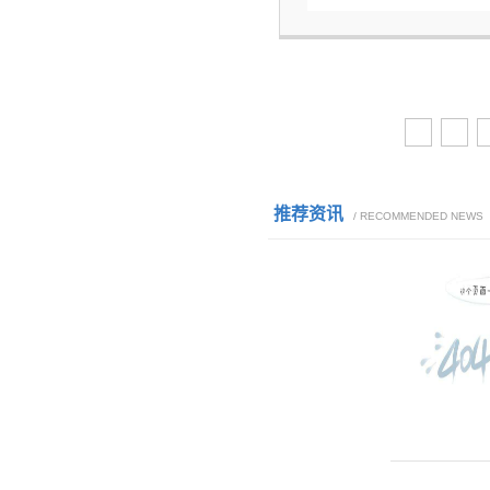
推荐资讯
/ RECOMMENDED NEWS
江苏江河和日