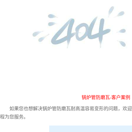
锅炉管防磨瓦
-客户案例
如果您也想解决锅炉管防磨瓦耐高温容易变形的问题，欢迎
程为您服务。