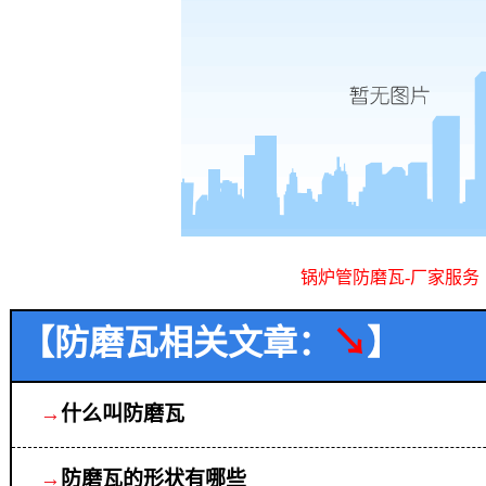
锅炉管防磨瓦
-厂家服务
【防磨瓦相关文章：
↘
】
→
什么叫防磨瓦
→
防磨瓦的形状有哪些