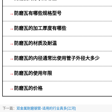
→
防磨瓦有哪些规格型号
→
防磨瓦的加工厚度有哪些
→
防磨瓦的材质及耐温
→
防磨瓦的内径通常比使用管子外径大多少
→
防磨瓦的使用年限
→
防磨瓦的价格
下一篇：
双金属耐磨钢管-适用的行业真多[江河]