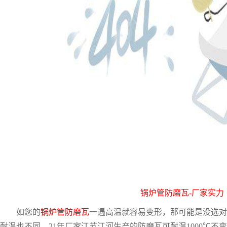
锅炉管防磨瓦
-厂家实力
如您的
锅炉管防磨瓦
一遇高温就容易变形，那可能是没选对
耐温也不同。
21年厂家江苏江河生产的防磨瓦可耐温1000℃