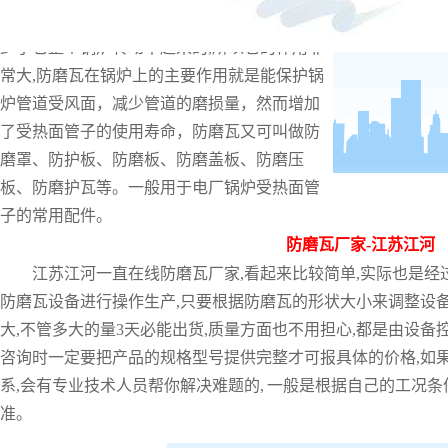
多名称多
,它是用在锅炉上的一种必用配件,
少了它整个锅炉转动不起来的,所以它的作用非
常大,
防磨瓦
在锅炉上
的主要作用就是
能
保护锅
炉管道受风面，减少管道
的
磨损
量
，
然而
增加
了
受热面管子的使用寿命，
防磨瓦
又
可
叫
做
防
磨罩、
防护板
、防磨板、防磨盖板、
防磨压
板
、防磨护瓦等。
一般
用于电厂锅炉受热面管
子的常用配件。
防磨瓦厂家
-
江苏江河
江苏江河一直在线
防磨瓦
厂家
,看起来比较简单,实际也是
防磨瓦设备进行操作生产,只要根据防磨瓦的形状大小来调整设
大,不管多大的量3天必能出货,质量方面也不用担心,都是由设备
咨询时一定要把产品的规格型号提供完整才可报具体的价格,如
系,会有专业技术人员帮你解决难题的, 一般是
根据自己的工况条
准。