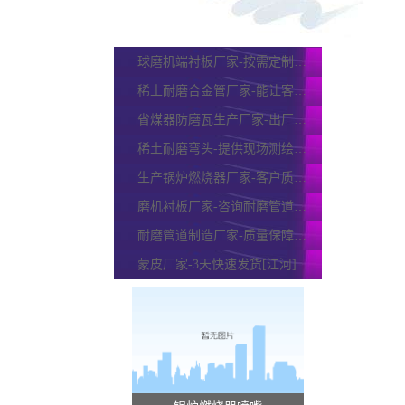
低氮煤粉风室组件-可耐高温1000℃[江河]
自蔓延高温合成陶瓷管-耐高温900℃不是嘴上说说[江河]
球磨机端衬板厂家-按需定制,买了就能用[江河]
稀土耐磨合金管厂家-能让客户认可的理由[江河]
省煤器防磨瓦生产厂家-出厂价 3天出货[江河]
稀土耐磨弯头-提供现场测绘服务[江河]
生产锅炉燃烧器厂家-客户质检品质无忧[江河]
磨机衬板厂家-咨询耐磨管道却订了衬板一批[江河]
耐磨管道制造厂家-质量保障,售后无忧[江河]
蒙皮厂家-3天快速发货[江河]