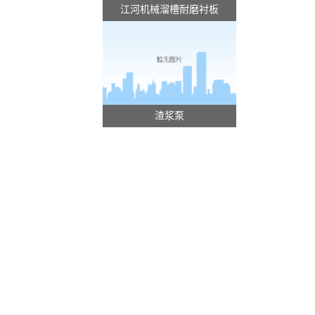
江河机械溜槽耐磨衬板
渣浆泵