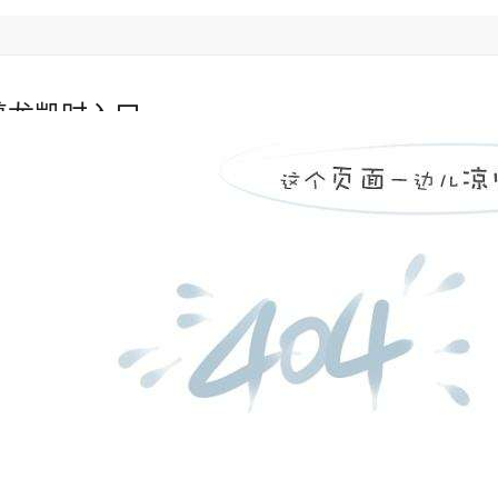
尊龙凯时入口
陶瓷管
双金属复合管
电厂锅炉燃烧器
人生就是博官
锅炉风帽
行业资讯
»
防磨瓦生产厂-3天即可快速出货[江河]