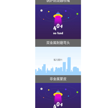
锅炉燃烧器喷嘴
双金属耐磨弯头
非金属蒙皮