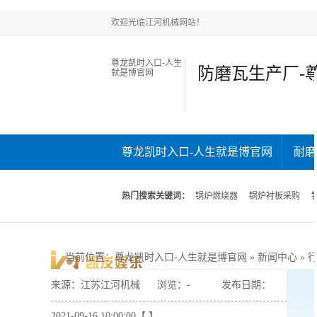
欢迎光临江河机械网站！
尊龙凯时入口-人生
防磨瓦生产厂-
就是博官网
尊龙凯时入口-人生就是博官网
耐磨
新闻中心
关于江河
联系江河
热门搜索关键词：
锅炉燃烧器
锅炉衬板采购
当前位置
：
尊龙凯时入口-人生就是博官网
»
新闻中心
»
来源：江苏江河机械
浏览：
-
发布日期：
2021-09-16 10:00:00【 】