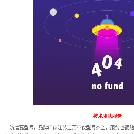
技术团队服务
防磨瓦型号，品牌厂家江苏江河不仅型号齐全，服务也很贴