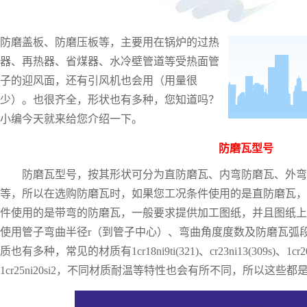
防磨瓦又称防磨罩、防磨板、防磨护瓦、
防磨盖板、防磨压板等，主要用在锅炉的过热
器、再热器、省煤器、水冷壁管道等受热面管
子的迎风面，还有引风机也会用（用量很
少）。
也很齐全，形状也有多种，您知道吗？
小编今天就来给您介绍一下。
防磨瓦
型号
防磨瓦型号，按其形状可分为直防磨瓦、内弯防磨瓦、外弯
等，所以在选购防磨瓦时，如果您工况条件使用的是直防磨瓦，
件使用的是带弯的防磨瓦，一般要求提供加工图纸，并且图纸上
使用管子弯曲半径r（到管子中心）、弯曲角度度数及防磨瓦弧
质也有多种，常见的材质有1cr18ni9ti(321)、cr23ni13(309s)、1cr20ni
1cr25ni20si2，不同材质耐温等特性也会有所不同，所以这些