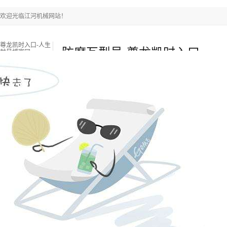
欢迎光临江河机械网站！
尊龙凯时入口-人生
防磨瓦型号-尊龙凯时入口
就是博官网
尊龙凯时入口-人生就是博官网
耐磨陶瓷管
双金属复合
新闻中心
关于江河
联系江河
热门搜索关键词：
锅炉燃烧器
锅炉衬板采购
锅炉风帽
当前位置
：
尊龙凯时入口-人生就是博官网
»
新闻中心
»
行业资讯
»
防
来源：江苏江河机械
浏览：
-
发布日期：
2020-05-07 09:37:31【 】