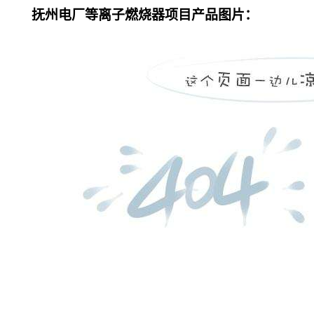
抚州电厂
等离子燃烧器项目产品图片：