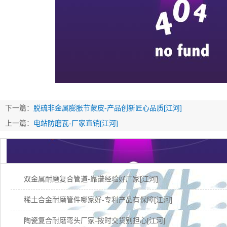
下一篇：
脱硫非金属膨胀节蒙皮-产品创新匠心品质[江河]
上一篇：
电站防磨瓦-厂家直销[江河]
双金属耐磨复合管道-靠谱经验好厂家[江河]
稀土合金耐磨管件哪家好-专利产品有保障[江河]
陶瓷复合耐磨弯头厂家-按时交货别担心[江河]