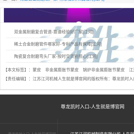
双金属耐磨复合管道-靠谱经验好厂家[江河]
稀土合金耐磨管件哪家好-专利产品有保障[江河]
陶瓷复合耐磨弯头厂家-按时交货别担心[江河]
稀土合金耐磨管找哪家-自产自销更实惠[江河]
【本文标签】：
蒙皮
非金属膨胀节蒙皮
锅炉非金属膨胀节蒙皮
江
【责任编辑】：
江苏江河机械人生就是博官网的版权所有：
尊龙凯时入
陶瓷耐磨管一米多少钱厂家给出的是这个价[江河]
蒙皮非金属补偿器价格-免费咨询购买更放心[江河]
陶瓷复合耐磨管厂家-4条生产线交货速度就是快[江河]
尊龙凯时入口-人生就是博官网
陶瓷耐磨管生产厂家之正确选择-江河
锅炉防磨瓦规格-生产安装0误差[江河]