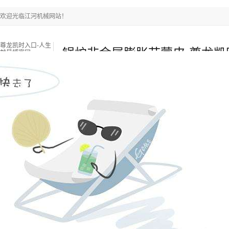
欢迎光临江河机械网站！
尊龙凯时入口-人生
锅炉非金属膨胀节蒙皮-尊龙凯
就是博官网
入口
尊龙凯时入口-人生就是博官网
耐磨陶瓷管
双金属复合
新闻中心
关于江河
联系江河
热门搜索关键词：
锅炉燃烧器
锅炉衬板采购
锅炉风帽
当前位置
：
尊龙凯时入口-人生就是博官网
»
新闻中心
»
行业资讯
»
锅
来源：江苏江河机械
浏览：
-
发布日期：
2020-04-11 15:00:44【 】