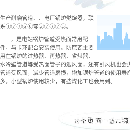
尊龙凯时入口-人生就是博官网
40年
生产
耐磨管道
、
、电厂锅炉燃烧器，联
系
①⑦⑦⑥⑥零③⑦⑦⑦⑤。
，是电站锅炉
管道
受热面常用配
件，与卡环配合
安装
使用
。
防磨瓦主要
用在锅炉的过热器、再热器、省煤器、
水冷壁管道等受热面管子的迎风面，还有引风机也会
管道受风面，减少管道磨损，增加
锅炉管道
的使用寿
多，小型锅炉使用较少，有些煤化工也会用到。