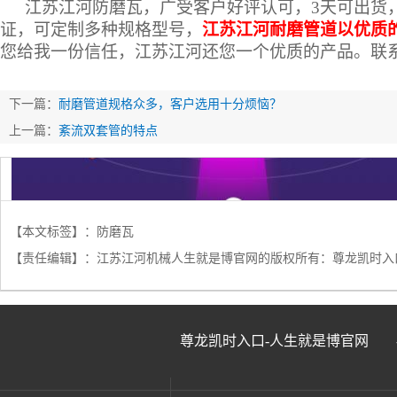
江苏江河防磨瓦，广受客户好评认可，
3天可出货
证，可定制多种规格型号，
江苏江河
耐磨管道
以优质
您给我一份信任，江苏江河还您一个优质的产品。联
下一篇：
耐磨管道规格众多，客户选用十分烦恼？
上一篇：
紊流双套管的特点
【本文标签】：
防磨瓦
【责任编辑】：
江苏江河机械人生就是博官网的版权所有：
尊龙凯时入
尊龙凯时入口-人生就是博官网