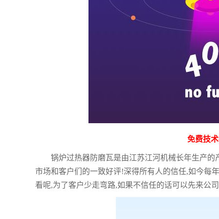
免费技术
锅炉过热器防磨瓦
是由江苏江河机械长年生产的
市场和客户们的一致好评!深得所有人的信任,如今每
看呢,为了客户少走弯路,如果不信任的话可以先来公司