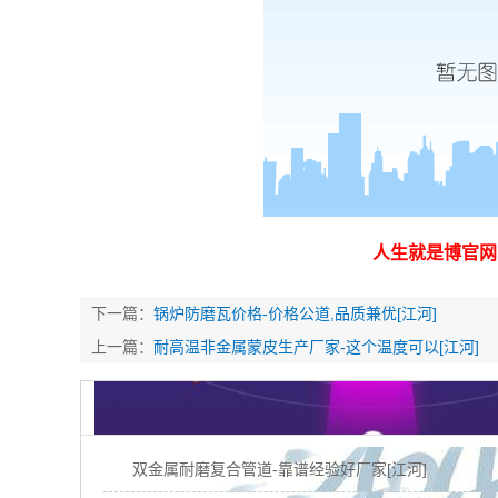
人生就是博官网
下一篇：
锅炉防磨瓦价格-价格公道,品质兼优[江河]
上一篇：
耐高温非金属蒙皮生产厂家-这个温度可以[江河]
双金属耐磨复合管道-靠谱经验好厂家[江河]