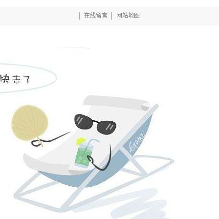
│
在线留言
│
网站地图
网的产品中心
项目案例
相关行业资讯