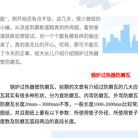
，都说“在家闲可以激发出一个人的无数潜
能”，刚开始还有点不信，这几天，很少做饭的
小编，从凉皮到慕斯蛋糕再到炸鸡翅，看到食
谱就疯狂想尝试，也一个个都有模有样的做出
来了，真的是无比的开心。哎呀，那可不能忘
了今天的正事，给大伙儿介绍介绍锅炉过热器
管防磨瓦。
锅炉过热器防磨瓦
锅炉过热器管防磨瓦，前期的文章有介绍过防磨瓦的几大应
瓦其实有很多种形状，分为直防磨瓦、内弯防磨瓦、外弯防磨瓦
防磨瓦长度
20mm
—
3000mm
不等，一般长度
1000-2000mm
比较常
图纸，并且图纸上要有以下参数：所使用管子外径、所使用管子
度数及防磨瓦弧段两边的直段长度。