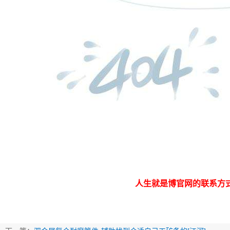
人生就是博官网的联系方