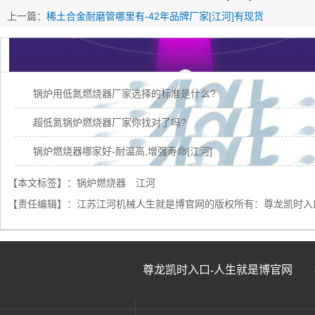
上一篇：
稀土合金耐磨管哪里有-42年品牌厂家[江河]有现货
锅炉用低氮燃烧器厂家选择的标准是什么?
超低氮锅炉燃烧器厂家你找对了吗?
锅炉燃烧器哪家好-耐温高,增强寿命[江河]
锅炉低氮燃烧器价格-43年品牌厂家直接供应[江河]
【本文标签】：
锅炉燃烧器
江河
【责任编辑】：
江苏江河机械人生就是博官网的版权所有：
尊龙凯时入
锅炉低氮燃烧器厂家-43年品牌质量有保障[江河]
锅炉低氮燃烧器生产厂家-靖江这个厂家还是不错
锅炉燃烧器厂家哪里好-优质生产制造供应商[江河]
尊龙凯时入口-人生就是博官网
锅炉低碳燃烧器生产厂家-产品详细介绍[江河]