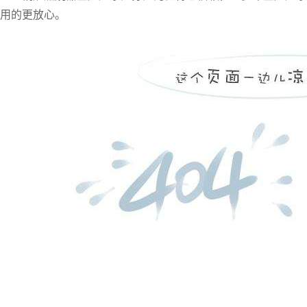
用的更放心。