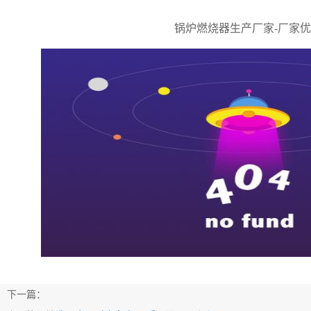
锅炉燃烧器生产厂家
-厂家
下一篇：