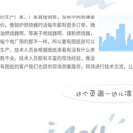
锅炉燃烧器生产厂家
就来江苏江河，专业
的生产厂家，厂家直接销售，没有中间商赚差
价。像锅炉燃烧器的话每年都有很多订单，微
油燃烧器啊、等离子燃烧器啊、煤粉燃烧器，
每个电厂用的都不一样，所以要有图纸就可以
生产，技术人员会根据图纸来看有没有什么参
数不全。技术人员都有丰富的现场经验，像没
有图纸的客户我们也提供现场测量服务，现场进行技术交流，让