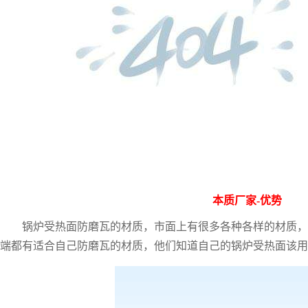
本质厂家
-优势
锅炉受热面防磨瓦的材质，市面上有很多各种各样的材质，
端都有适合自己防磨瓦的材质，他们知道自己的锅炉受热面该用