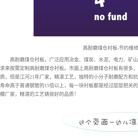
高耐磨煤仓衬板
-节约维
高耐磨煤仓衬板
，
广泛应用
冶金、煤炭、水泥、电力、矿山
求来按需定制
高耐磨煤仓衬板
。市面上
高耐磨煤仓衬板
有很多，
质，但是江河
21年厂家，精湛工艺，
独特的小分子耐磨配方和抗
寿命高于普通钢管的
15倍以上，每一块衬板都是经过层层把关
模厂家，精湛的工艺铸就好的品质！