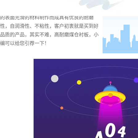
高耐磨煤仓衬板
，
由高耐磨材质或不粘结
的表面光滑的材料制作而成
具有优良的耐磨
性，自润滑性、不粘性，客户初衷就是买到好
品质的产品，其实不难，
高耐磨煤仓衬板
，
小
编可以给您引荐一下！