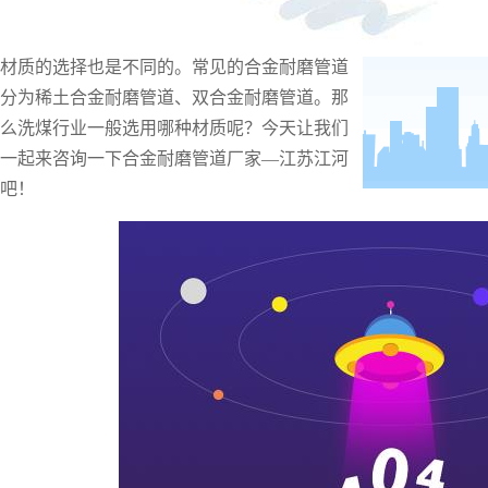
合金耐磨管道厂家
，根据工矿的不同，对
材质的选择也是不同的。常见的合金耐磨管道
分为稀土合金耐磨管道、双合金耐磨管道。那
么洗煤行业一般选用哪种材质呢？今天让我们
一起来咨询一下合金耐磨管道厂家
—江苏江河
吧！