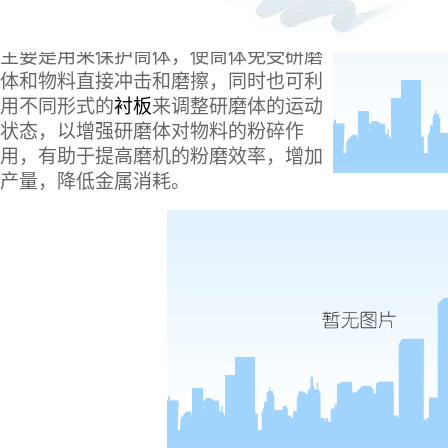
什么是
球磨机衬板
呢？
球磨机
衬板
主要
是用来保护筒体，使筒体免受研磨
体和物料直接冲击和磨擦，同时也可利
用不同形式的
衬板
来调整研磨体的运动
状态，以增强研磨体对物料的粉碎作
用，有助于提高磨机的粉磨效率，增加
产量，降低金属
消耗。