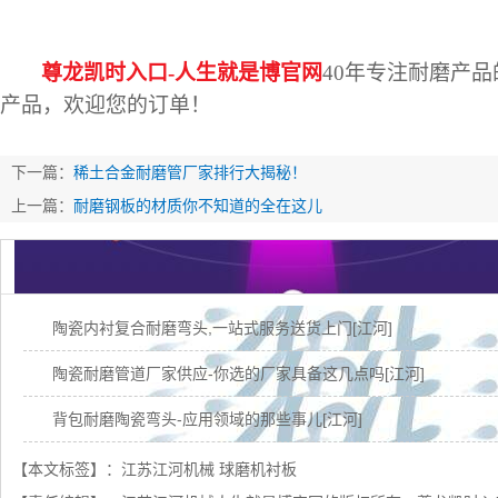
尊龙凯时入口-人生就是博官网
40年专注耐磨产
产品，欢迎您的订单！
下一篇：
稀土合金耐磨管厂家排行大揭秘！
上一篇：
耐磨钢板的材质你不知道的全在这儿
陶瓷内衬复合耐磨弯头,一站式服务送货上门[江河]
陶瓷耐磨管道厂家供应-你选的厂家具备这几点吗[江河]
背包耐磨陶瓷弯头-应用领域的那些事儿[江河]
双金属复合耐磨管道-迟不容缓合作于[江河]
【本文标签】：
江苏江河机械 球磨机衬板