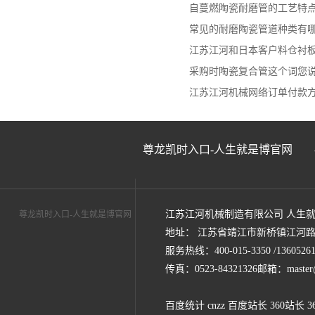
自蔓燃陶瓷耐磨管的工艺特
常见的耐磨陶瓷管道种类有哪
江苏江河和日本客户料仓衬
采购时陶瓷复合管这个词您
江苏江河机械网络订单付款
尊龙凯时入口-人生就是博官网
江苏江河机械制造有限公司 人生
尊龙凯时入口-人生就是博官网
地址： 江苏省靖江市新桥镇江河路
服务热线：400-015-3350 /13605261
传真：0523-84321326邮箱：
maste
百度统计 cnzz 百度站长 360站长 3