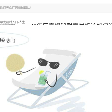
欢迎光临江河机械网站！
尊龙凯时入口-人生
40年厂家揭秘耐磨衬板该如何
就是博官网
择材质-尊龙凯时入口
尊龙凯时入口-人生就是博官网
耐磨陶瓷管
双金属复合
新闻中心
关于江河
联系江河
热门搜索关键词：
锅炉燃烧器
锅炉衬板采购
锅炉风帽
当前位置
：
尊龙凯时入口-人生就是博官网
»
新闻中心
»
行业资讯
»
4
来源：江苏江河机械
浏览：
-
发布日期：
2019-07-10 16:00:32【 】