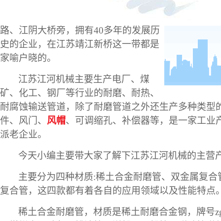
江苏江河机械是一家坐落于
新长铁
路、江阴大桥旁，
拥有
40多年的发展历
史的企业，在江苏靖江新桥这一带都是
家喻户晓的。
江苏江河机械主要生产电厂、煤
矿、化工、钢厂等行业的耐磨、耐热、
耐腐蚀输送管道，除了耐磨管道之外还生产多种类型
件、风门、
风帽
、可调缩孔、补偿器等，是一家工业
派老企业。
今天小编主要带大家了解下江苏江河机械的主营
主要分为四种材质
:稀土合金耐磨管、双金属复合
复合管，这四款都有着各自的应用领域以及性能特点
稀土合金耐磨管，材质是稀土耐磨合金钢，牌号
z