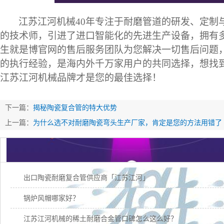
江苏江河机械
40年专注于耐磨管道的研发、定制
的技术师，引进了进口智能化的先进生产设备，拥有多
生就是博官网的售后服务团队为您解决一切售后问题
的执行经验，是海内外千万家用户的共同选择，想找
江苏江河机械品牌才是您的最佳选择！
下一篇：
揭秘陶瓷复合管的特大优势
上一篇：
为什么选不对耐磨陶瓷弯头生产厂家，肯定是您的方法用错了
出口陶瓷耐磨复合管供应商「江苏江河」
锅炉风帽哪家好？
江苏江河机械的稀土耐磨合金管口碑怎么这么好？