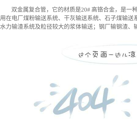
双金属复合管，它的材质是
20# 高铬合金，是
用在电厂煤粉输送系统、干灰输送系统、石子煤输送
水力输渣系统及粒径较大的浆体输送；钢厂输钢渣、