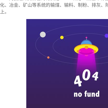
化、冶金、矿山等系统的输煤、输料、制粉、排灰、
上。