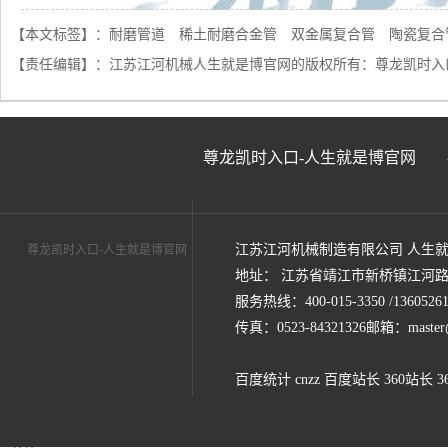
40年防磨瓦生产厂家揭秘防磨瓦的价格与哪些因素有关
【本文标签】：
耐磨管道
稀土耐磨合金管
双金属复合管
陶瓷复合
【责任编辑】：
江苏江河机械人生就是博官网的版权所有：
尊龙凯时入
电厂锅炉风帽采购尊龙凯时入口的解决方案
耐磨弯头定制就找江苏江河机械
为什么他家的双金属复合管被朝鲜用户所青睐？
尊龙凯时入口-人生就是博官网
揭秘陶瓷复合管的特大优势
为什么选不对耐磨陶瓷弯头生产厂家，肯定是您的方法用错了
江苏江河机械制造有限公司 人生
尊龙凯时入口-人生就是博官网
为什么很多人都选择这一家公司生产陶瓷管复合管？
地址： 江苏省靖江市新桥镇江河路
服务热线：400-015-3350 /13605261
传真：0523-84321326邮箱：
maste
百度统计 cnzz 百度站长 360站长 3