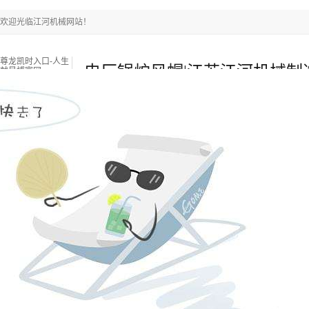
欢迎光临江河机械网站！
尊龙凯时入口-人生
电厂锅炉风帽|江苏江河机械制
就是博官网
有限公司采购尊龙凯时入口的
决方案-尊龙凯时入口
尊龙凯时入口-人生就是博官网
耐磨陶瓷管
双金属复合
新闻中心
关于江河
联系江河
热门搜索关键词：
锅炉燃烧器
锅炉衬板采购
锅炉风帽
当前位置
：
尊龙凯时入口-人生就是博官网
»
新闻中心
»
行业资讯
»
电
来源：江苏江河机械
浏览：
-
发布日期：
2019-08-15 16:00:48【 】