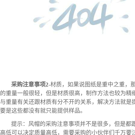
采购注意事项
2
-材质，如果说图纸是重中之重，
的重量一般很轻，但是材质很高，制作方法也较为精
与重量有关还跟材质有分不开的关系，解决方法就是
要是这些都没有就只能提供样品。
提示：风帽的采购注意事项并不是很多，但是都
高低可以决定质量高低，需要采购的小伙伴们千万要